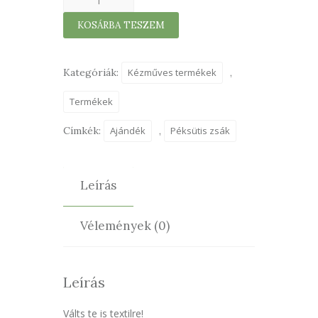
péksütis
KOSÁRBA TESZEM
zsák
37×28cm
mennyiség
Kategóriák:
Kézműves termékek
,
Termékek
Címkék:
Ajándék
,
Péksütis zsák
Leírás
Vélemények (0)
Leírás
Válts te is textilre!