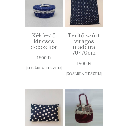
Kékfestő
Terítő szórt
kincses
virágos
doboz kör
madeira
70×70cm
1600
Ft
1900
Ft
KOSÁRBA TESZEM
KOSÁRBA TESZEM