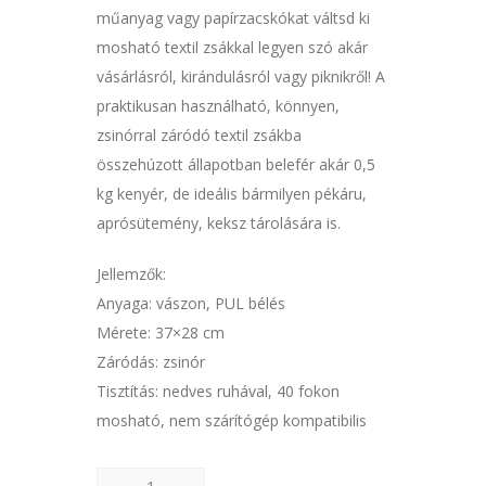
műanyag vagy papírzacskókat váltsd ki
mosható textil zsákkal legyen szó akár
vásárlásról, kirándulásról vagy piknikről! A
praktikusan használható, könnyen,
zsinórral záródó textil zsákba
összehúzott állapotban belefér akár 0,5
kg kenyér, de ideális bármilyen pékáru,
aprósütemény, keksz tárolására is.
Jellemzők:
Anyaga: vászon, PUL bélés
Mérete: 37×28 cm
Záródás: zsinór
Tisztítás: nedves ruhával, 40 fokon
mosható, nem szárítógép kompatibilis
Frissentartó