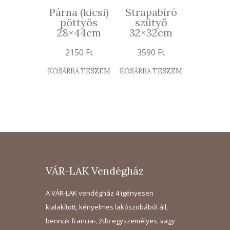
Párna (kicsi)
Strapabíró
pöttyös
szütyő
28×44cm
32×32cm
2150
Ft
3590
Ft
KOSÁRBA TESZEM
KOSÁRBA TESZEM
VÁR-LAK Vendégház
A VÁR-LAK vendégház 4 igényesen
kialakított, kényelmes lakószobából áll,
bennük francia-, 2db egyszemélyes, vagy