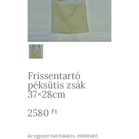
Frissentartó
péksütis zsák
37×28cm
2580
Ft
Az egyszer használatos, eldobható