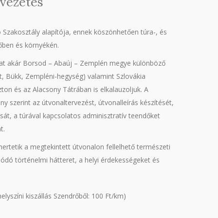
nvezetés
 Szakosztály alapítója, ennek köszönhetően túra-, és
őben és környékén.
kat akár Borsod – Abaúj – Zemplén megye különböző
zt, Bükk, Zempléni-hegység) valamint Szlovákia
ton és az Alacsony Tátrában is elkalauzoljuk. A
ny szerint az útvonaltervezést, útvonalleírás készítését,
sát, a túrával kapcsolatos adminisztratív teendőket
t.
ertetik a megtekintett útvonalon fellelhető természeti
olódó történelmi hátteret, a helyi érdekességeket és
elyszíni kiszállás Szendrőből: 100 Ft/km)