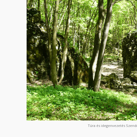
Túra és idegenvezetés Szend