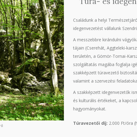
Túra- és idege
Családunk a helyi Természetjáró
idegenvezetést vállalunk Szendr
A messzebbre kirándulni vágyó
tájain (Cserehát, Aggteleki-kars
területén, a Gömör-Tornai-Karsz
szolgáltatás magába foglalja igé
szakképzett túravezető biztosítá
valamint a szervezési feladatoka
A szakképzett idegenvezetők ism
és kulturális értékeket, a kapcs
hagyományokat.
Túravezetői díj:
2.000 Ft/óra (h
rő