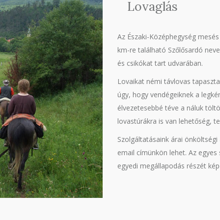
Lovaglás
Az Északi-Középhegység mesés G
km-re található Szőlősardó nevez
és csikókat tart udvarában.
Lovaikat némi távlovas tapaszta
úgy, hogy vendégeiknek a legkén
élvezetesebbé téve a náluk tölt
lovastúrákra is van lehetőség, 
Szolgáltatásaink árai önköltségi
email címünkön lehet. Az egyes sz
egyedi megállapodás részét kép