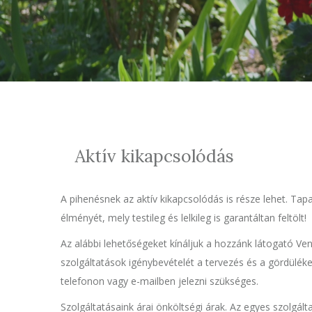
Aktív kikapcsolódás
A pihenésnek az aktív kikapcsolódás is része lehet. Ta
élményét, mely testileg és lelkileg is garantáltan feltölt!
Az alábbi lehetőségeket kínáljuk a hozzánk látogató V
szolgáltatások igénybevételét a tervezés és a gördülé
telefonon vagy e-mailben jelezni szükséges.
Szolgáltatásaink árai önköltségi árak. Az egyes szolgált