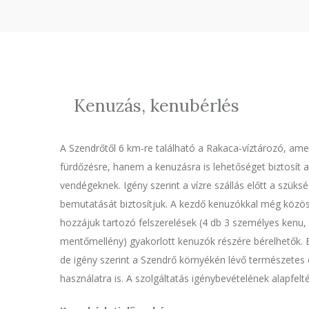
Kenuzás, kenubérlés
A Szendrőtől 6 km-re található a Rakaca-víztározó, am
fürdőzésre, hanem a kenuzásra is lehetőséget biztosít a
vendégeknek. Igény szerint a vízre szállás előtt a szük
bemutatását biztosítjuk. A kezdő kenuzókkal még közös 
hozzájuk tartozó felszerelések (4 db 3 személyes kenu,
mentőmellény) gyakorlott kenuzók részére bérelhetők. 
de igény szerint a Szendrő környékén lévő természetes
használatra is. A szolgáltatás igénybevételének alapfelt