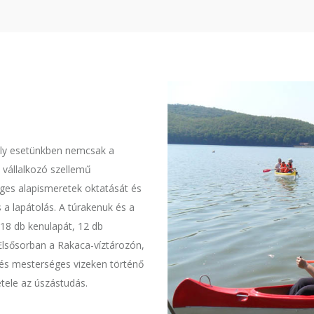
ely esetünkben nemcsak a
 vállalkozó szellemű
séges alapismeretek oktatását és
a lapátolás. A túrakenuk és a
 18 db kenulapát, 12 db
Elsősorban a Rakaca-víztározón,
 és mesterséges vizeken történő
étele az úszástudás.