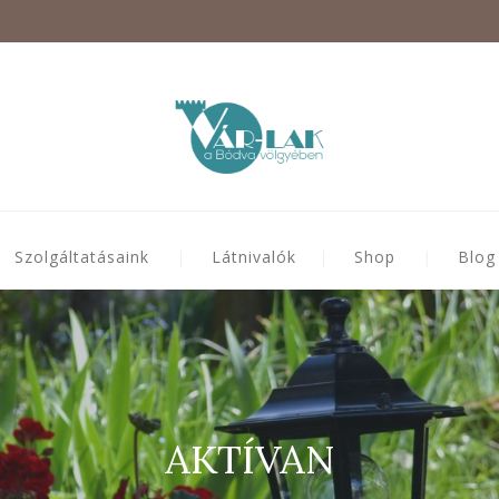
Szolgáltatásaink
Látnivalók
Shop
Blog
AKTÍVAN