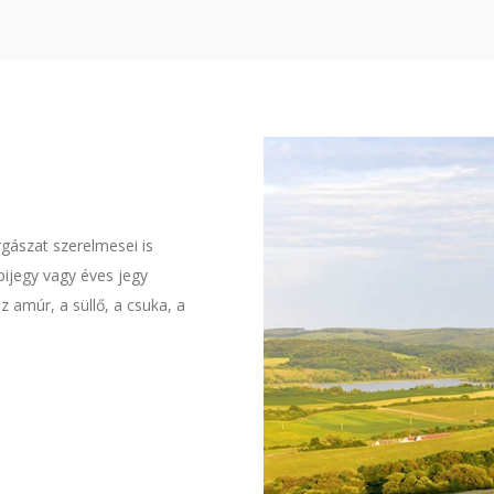
gászat szerelmesei is
ijegy vagy éves jegy
z amúr, a süllő, a csuka, a