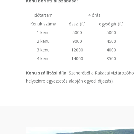
Kenu bérleti díjszabása:
Időtartam
4 órás
Kenuk száma
össz. (ft)
egységár (ft)
1 kenu
5000
5000
2 kenu
9000
4500
3 kenu
12000
4000
4 kenu
14000
3500
Kenu szállítási díja:
Szendrőből a Rakacai víztározóho
helyszínre egyeztetés alapján egyedi díjazás).