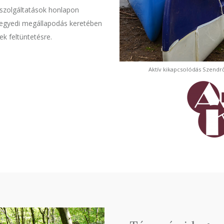
A szolgáltatások honlapon
az egyedi megállapodás keretében
k feltüntetésre.
Aktív kikapcsolódás Szendr