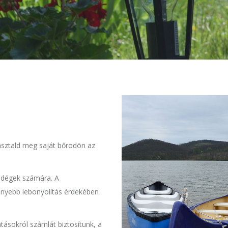
pasztald meg saját bőrödön az
endégek számára. A
kenyebb lebonyolítás érdekében
atásokról számlát biztosítunk, a