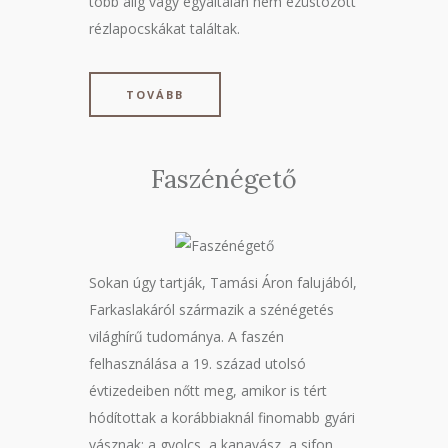
több alig vagy egyáltalán nem ezüstözött
rézlapocskákat találtak.
TOVÁBB
Faszénégető
Sokan úgy tartják, Tamási Áron falujából,
Farkaslakáról származik a szénégetés
világhírű tudománya. A faszén
felhasználása a 19. század utolsó
évtizedeiben nőtt meg, amikor is tért
hódítottak a korábbiaknál finomabb gyári
vásznak: a gyolcs, a kanavász, a sifon.