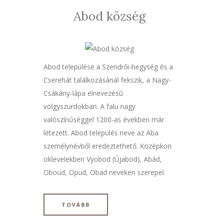
Abod község
Abod települése a Szendrői-hegység és a
Cserehát találkozásánál fekszik, a Nagy-
Csákány-lápa elnevezésű
völgyszurdokban. A falu nagy
valószínűséggel 1200-as években már
létezett. Abod település neve az Aba
személynévből eredeztethető. Középkori
oklevelekben Vyobod (Újabod), Abád,
Oboud, Opud, Obad neveken szerepel.
TOVÁBB