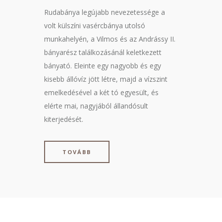
Rudabánya legújabb nevezetessége a
volt külszíni vasércbánya utolsó
munkahelyén, a Vilmos és az Andrássy II.
bányarész találkozásánál keletkezett
bányató. Eleinte egy nagyobb és egy
kisebb állóvíz jött létre, majd a vízszint
emelkedésével a két tó egyesült, és
elérte mai, nagyjából állandósult
kiterjedését.
TOVÁBB