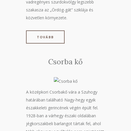
vadregényes szurdokvölgy legszebb
szakasza az „Ördög-gát” sziklája és
közvetlen környezete.
TOVÁBB
Csorba kő
A középkori Csorbakő vára a Szuhogy
határában található Nagy-hegy egyik
északkeleti gerincének végén épült fel.
1928-ban a várhegy északi oldalában
jégkorszakbeli barlangot tártak fel, ahol