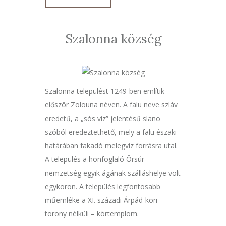
Szalonna község
Szalonna települést 1249-ben említik
először Zolouna néven. A falu neve szláv
eredetű, a „sós víz” jelentésű slano
szóból eredeztethető, mely a falu északi
határában fakadó melegvíz forrásra utal.
A település a honfoglaló Örsúr
nemzetség egyik ágának szálláshelye volt
egykoron. A település legfontosabb
műemléke a XI. századi Árpád-kori –
torony nélküli – körtemplom.