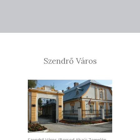
Szendrő Város
Szendrő Város (Borsod Abaúj Zemplén