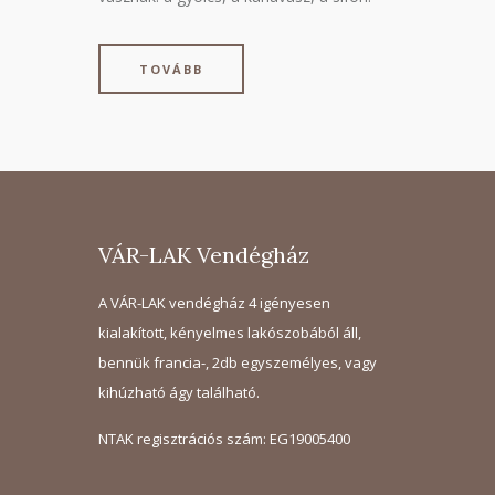
TOVÁBB
VÁR-LAK Vendégház
A VÁR-LAK vendégház 4 igényesen
kialakított, kényelmes lakószobából áll,
bennük francia-, 2db egyszemélyes, vagy
kihúzható ágy található.
NTAK regisztrációs szám: EG19005400