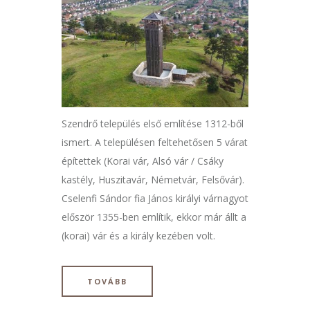
Szendrő település első említése 1312-ből
ismert. A településen feltehetősen 5 várat
építettek (Korai vár, Alsó vár / Csáky
kastély, Huszitavár, Németvár, Felsővár).
Cselenfi Sándor fia János királyi várnagyot
először 1355-ben említik, ekkor már állt a
(korai) vár és a király kezében volt.
TOVÁBB