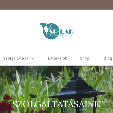
Szolgáltatásaink
Látnivalók
Shop
Blog
SZOLGÁLTATÁSAINK