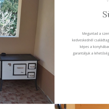
S
Meguntad a szend
kedveskednél családtag
képes a konyhában
garantáljuk a lehetősége