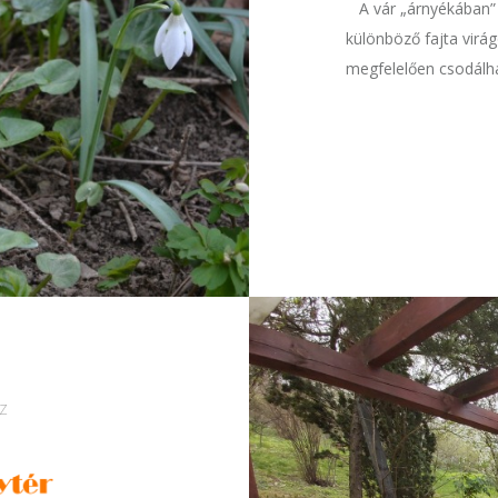
A vár „árnyékában” l
különböző fajta virá
megfelelően csodálh
Z