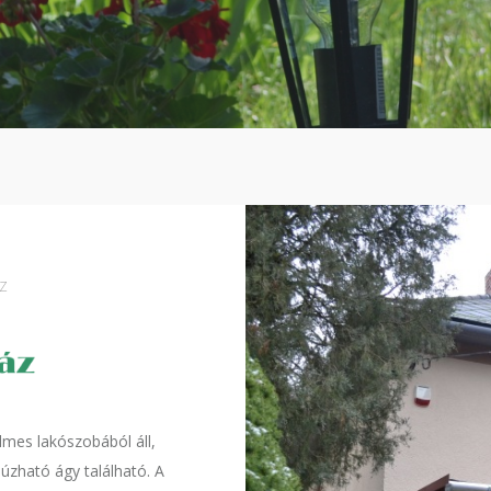
Z
lmes lakószobából áll,
úzható ágy található. A