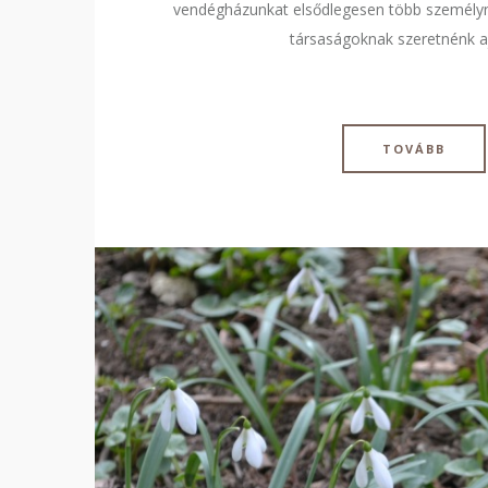
vendégházunkat elsődlegesen több személyn
társaságoknak szeretnénk aj
TOVÁBB