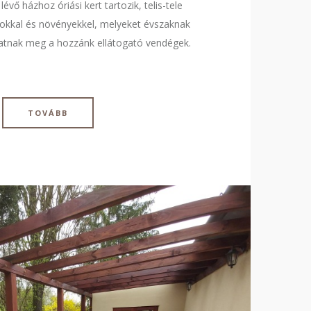
évő házhoz óriási kert tartozik, telis-tele
gokkal és növényekkel, melyeket évszaknak
atnak meg a hozzánk ellátogató vendégek.
TOVÁBB