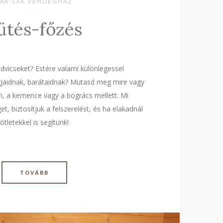
VÁR-LAK VENDÉGHÁZ
ütés-főzés
vicseket? Estére valami különlegessel
jaidnak, barátaidnak? Mutasd meg mire vagy
, a kemence vagy a bogrács mellett. Mi
t, biztosítjuk a felszerelést, és ha elakadnál
ötletekkel is segítünk!
TOVÁBB