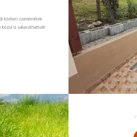
ádi körben szeretnétek
 közül is választhattok!