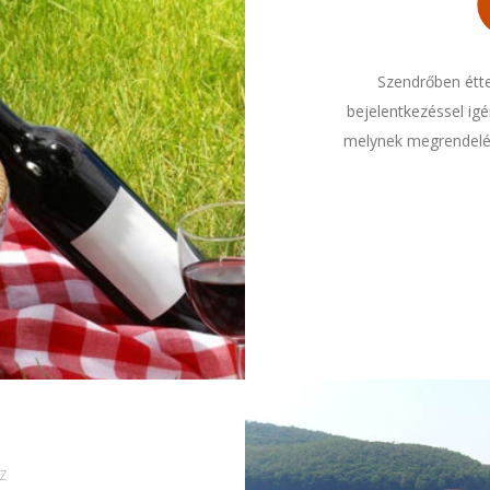
Szendrőben étt
bejelentkezéssel igé
melynek megrendelé
Z