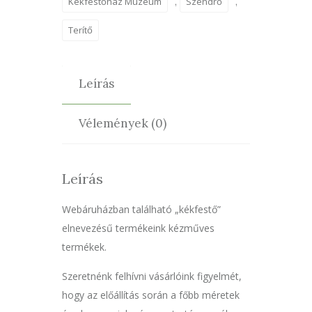
Kékfestőház Múzeum
,
Szendrő
,
Terítő
Leírás
Vélemények (0)
Leírás
Webáruházban található „kékfestő”
elnevezésű termékeink kézműves
termékek.
Szeretnénk felhívni vásárlóink figyelmét,
hogy az előállítás során a főbb méretek