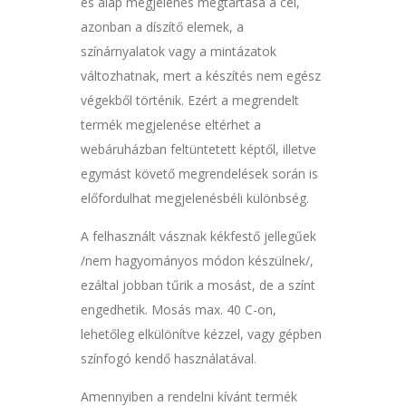
és alap megjelenés megtartása a cél,
azonban a díszítő elemek, a
színárnyalatok vagy a mintázatok
változhatnak, mert a készítés nem egész
végekből történik. Ezért a megrendelt
termék megjelenése eltérhet a
webáruházban feltüntetett képtől, illetve
egymást követő megrendelések során is
előfordulhat megjelenésbéli különbség.
A felhasznált vásznak kékfestő jellegűek
/nem hagyományos módon készülnek/,
ezáltal jobban tűrik a mosást, de a színt
engedhetik. Mosás max. 40 C-on,
lehetőleg elkülönítve kézzel, vagy gépben
színfogó kendő használatával.
Amennyiben a rendelni kívánt termék