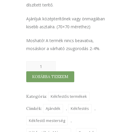
díszített terítő.
Ajánljuk középterítőnek vagy önmagában
kisebb asztalra. (70×70 mérethez)
Mosható! A termék nincs beavatva,
mosáskor a várható zsugorodás 2-4%.
Terítő
szórt
KOSÁRBA TESZEM
virágos
madeira
70×70cm
Kategória:
Kékfestős termékek
mennyiség
Címkék:
Ajándék
,
Kékfestés
,
Kékfestő mesterség
,