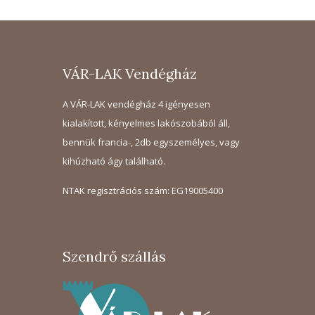
VÁR-LAK Vendégház
A VÁR-LAK vendégház 4 igényesen
kialakított, kényelmes lakószobából áll,
bennük francia-, 2db egyszemélyes, vagy
kihúzható ágy található.
NTAK regisztrációs szám: EG19005400
Szendrő szállás