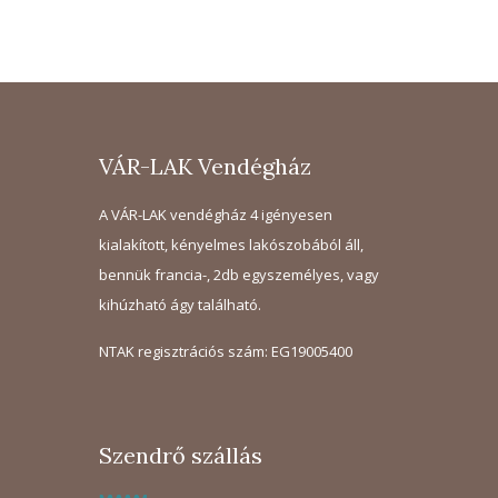
VÁR-LAK Vendégház
A VÁR-LAK vendégház 4 igényesen
kialakított, kényelmes lakószobából áll,
bennük francia-, 2db egyszemélyes, vagy
kihúzható ágy található.
NTAK regisztrációs szám: EG19005400
Szendrő szállás