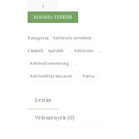
Párna
(nagy)
KOSÁRBA TESZEM
apró
virágos
33×33cm
Kategória:
Kékfestős termékek
mennyiség
Címkék:
Ajándék
,
Kékfestés
,
Kékfestő mesterség
,
Kékfestőház Múzeum
,
Párna
Leírás
Vélemények (0)