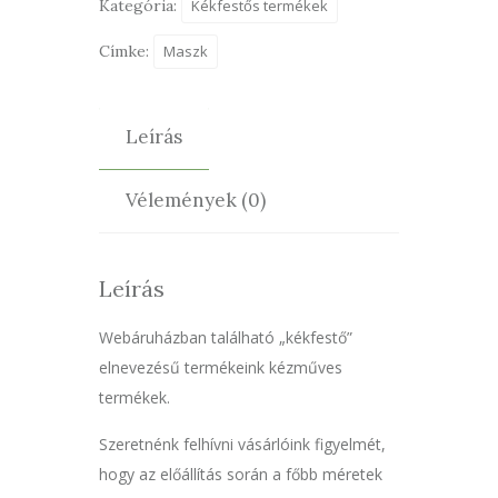
Kategória:
Kékfestős termékek
Címke:
Maszk
Leírás
Vélemények (0)
Leírás
Webáruházban található „kékfestő”
elnevezésű termékeink kézműves
termékek.
Szeretnénk felhívni vásárlóink figyelmét,
hogy az előállítás során a főbb méretek