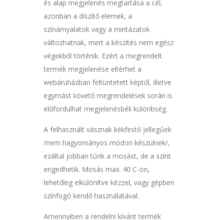
és alap megjelenés megtartása a cél,
azonban a díszítő elemek, a
színárnyalatok vagy a mintázatok
változhatnak, mert a készítés nem egész
végekből történik. Ezért a megrendelt
termék megjelenése eltérhet a
webáruházban feltüntetett képtől, illetve
egymást követő megrendelések során is
előfordulhat megjelenésbéli különbség.
A felhasznált vásznak kékfestő jellegűek
/nem hagyományos módon készülnek/,
ezáltal jobban tűrik a mosást, de a színt
engedhetik. Mosás max. 40 C-on,
lehetőleg elkülönítve kézzel, vagy gépben
színfogó kendő használatával.
Amennyiben a rendelni kívánt termék