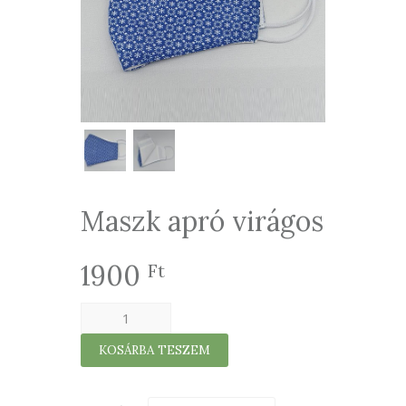
Maszk apró virágos
1900
Ft
Maszk
apró
KOSÁRBA TESZEM
virágos
mennyiség