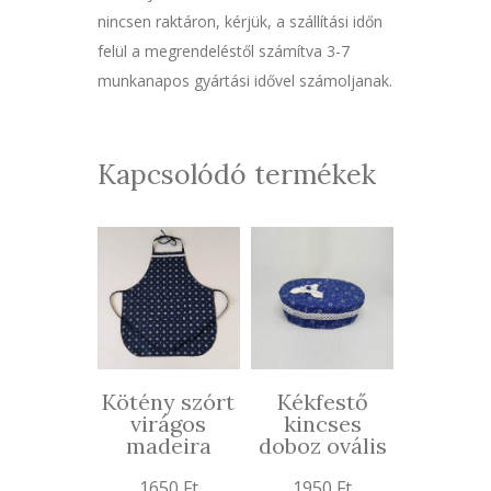
nincsen raktáron, kérjük, a szállítási időn
felül a megrendeléstől számítva 3-7
munkanapos gyártási idővel számoljanak.
Kapcsolódó termékek
Kötény szórt
Kékfestő
virágos
kincses
madeira
doboz ovális
1650
Ft
1950
Ft