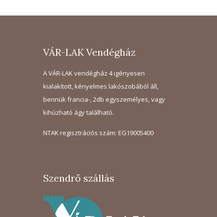
VÁR-LAK Vendégház
A VÁR-LAK vendégház 4 igényesen
kialakított, kényelmes lakószobából áll,
bennük francia-, 2db egyszemélyes, vagy
kihúzható ágy található.
NTAK regisztrációs szám: EG19005400
Szendrő szállás