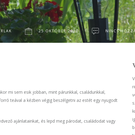
ARLAK
25 OKTÓBER 2020
NINCS HOZZ
V
r
enkor mi sem esik jobban, mint párunkkal, családunkkal,
v
forró teával a kézben végig beszélgetni az estét egy nyugodt
s
k
i
kedvező ajánlatainkat, és lepd meg párodat, családodat vagy
b