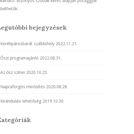
alálható. Bizonyos szobák kérés alapján pótággyal
ővíthetők.
Legutóbbi bejegyzések
Kerékpárosbarát szálláshely
2022.11.21.
Őszi programajánló
2022.08.31.
Az ősz színei
2020.10.25.
Napraforgós minősítés
2020.08.28.
Kirándulási lehetőség
2019.10.30.
Kategóriák