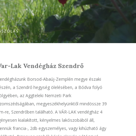
ÁSZÓLÁS
Var-Lak Vendégház Szendrő
endégházunk Borsod-Abaúj-Zemplén megye északi
észén, a Szendrő hegység ölelésében, a Bódva folyó
ölgyében, az Aggteleki Nemzeti Park
zomszédságában, megyeszékhelyünktől mindössze 39
m-re, Szendrőben található. A VÁR-LAK vendégház 4
gényesen kialakított, kényelmes lakószobából áll,
ennük francia-, 2db egyszemélyes, vagy kihúzható ágy