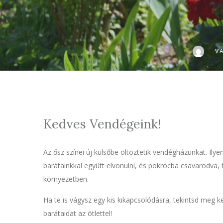
V
Kedves Vendégeink!
Az ősz színei új külsőbe öltöztetik vendégházunkat. Ily
barátainkkal együtt elvonulni, és pokrócba csavarodva, 
környezetben.
Ha te is vágysz egy kis kikapcsolódásra, tekintsd meg 
barátaidat az ötlettel!