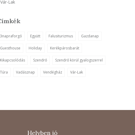
Vár-Lak
Címkék
3napraforgó
Együtt
Falusiturizmus
Gazdanap
Guesthouse
Holiday
Kerékpárosbarát
Kikapcsolódás
Szendrő
Szendrő körül gyalogszerrel
Túra
Vadásznap
Vendégház
Vár-Lak
Helyben jó