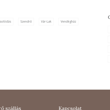
csolódás
Szendrő
Vár-Lak
Vendégház
ő szállás
Kapcsolat