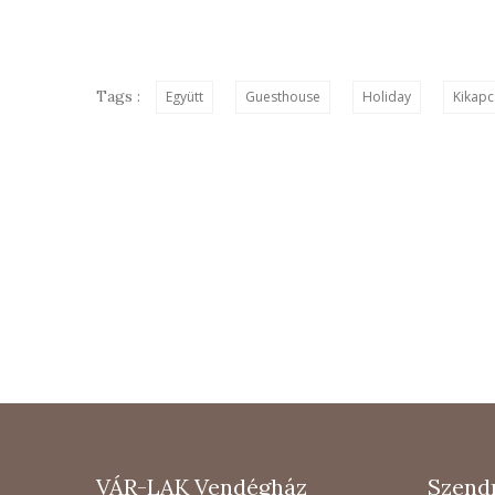
Tags :
Együtt
Guesthouse
Holiday
Kikap
VÁR-LAK Vendégház
Szendr