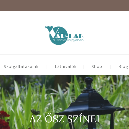
Szolgáltatásaink
Látnivalók
Shop
Blog
AZ ŐSZ SZÍNEI